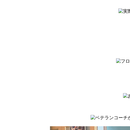
コ
ナ
ン
ビ
テ
ゲ
ン
ー
ツ
シ
へ
ョ
ス
ン
キ
に
ッ
移
プ
動